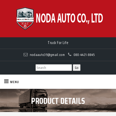
Truck For Life
nodaauto39@gmail.com
080-4421-8845
MENU
PRODUCT DETAILS