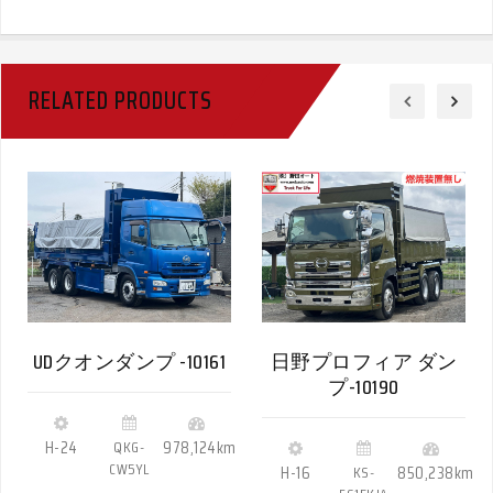
RELATED PRODUCTS
UDクオンダンプ -10161
日野プロフィア ダン
プ-10190
H-24
QKG-
978,124km
CW5YL
H-16
KS-
850,238km