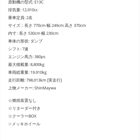
原動機の型式: E13C
排気量: 12,910cc
乗車定員: 2名
サイズ：長さ 770cm 幅 249cm 高さ 370cm
内寸 : 長さ 530cm 幅 230cm
車体の形状: ダンプ
シフト: 7速
エンジン馬力: 380ps
最大積載量: 8,800kg
車両総重量: 19,910kg
走行距離: 798,013km [実走行]
上物メーカー: ShinMaywa
☆燃焼装置なし
☆リターダー付き
☆クーラーBOX
☆メッキホイール