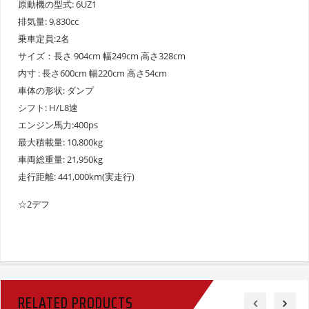
原動機の型式: 6UZ1
排気量: 9,830cc
乗車定員:2名
サイズ：長さ 904cm 幅249cm 高さ328cm
内寸 : 長さ600cm 幅220cm 高さ54cm
車体の形状: ダンプ
シフト: H/L8速
エンジン馬力:400ps
最大積載量: 10,800kg
車両総重量: 21,950kg
走行距離: 441,000km(実走行)
☆2デフ
RELATED PRODUCTS