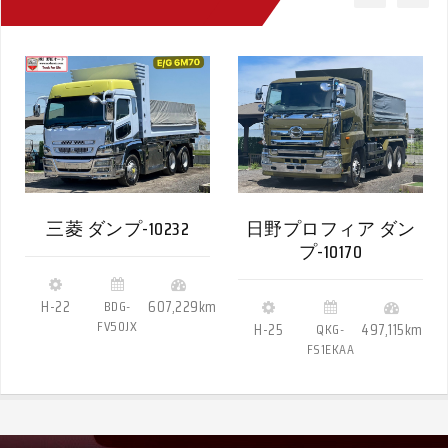
三菱 ダンプ-10232
日野プロフィア ダン
プ-10170
H-22
BDG-
607,229km
FV50JX
H-25
QKG-
497,115km
FS1EKAA