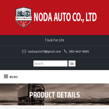
Truck For Life
nodaauto39@gmail.com
080-4421-8845
MENU
PRODUCT DETAILS