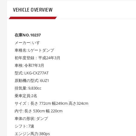
VEHICLE OVERVIEW
在庫NO.10237
メーカー: いすゞ
車種名: Lゲートダンプ
初年度登録：平成24年3月
車検: 令和7年3月
型式: LKG-CXZ77AT
原動機の型式: 6UZ1
排気量: 9,830cc
乗車定員:2名
サイズ：長さ 772cm 幅249cm 高さ324cm
内寸: 長さ 530cm 幅 220cm
車体の形状: ダンプ
シフト: 7速
エンジン馬力:380ps