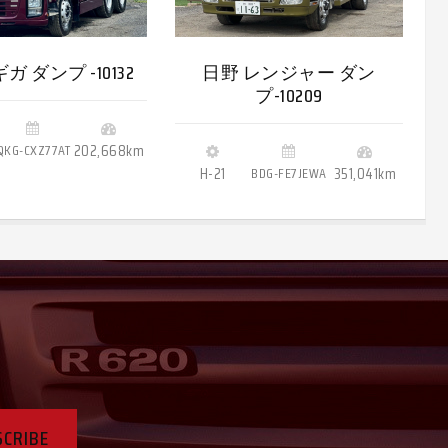
ガ ダンプ -10132
日野 レンジャー ダン
プ-10209
QKG-CXZ77AT
202,668km
H-21
BDG-FE7JEWA
351,041km
SCRIBE