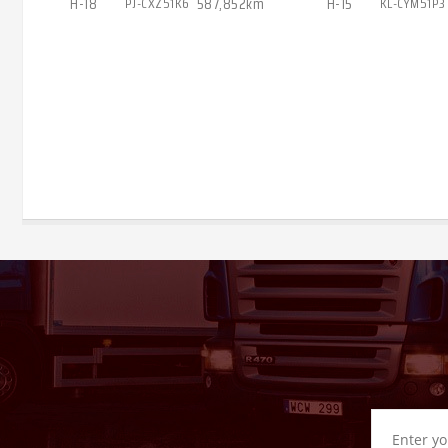
H-18
PJ-CXZ51K6
587,852km
H-15
KL-CYM51P3