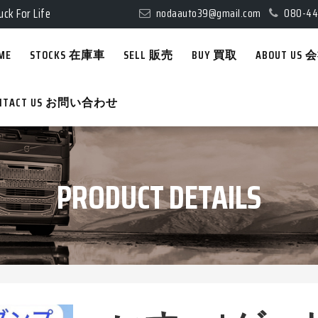
uck For Life
nodaauto39@gmail.com
080-44
uck For Life
ME
STOCKS 在庫車
SELL 販売
BUY 買取
ABOUT US
NTACT US お問い合わせ
PRODUCT DETAILS