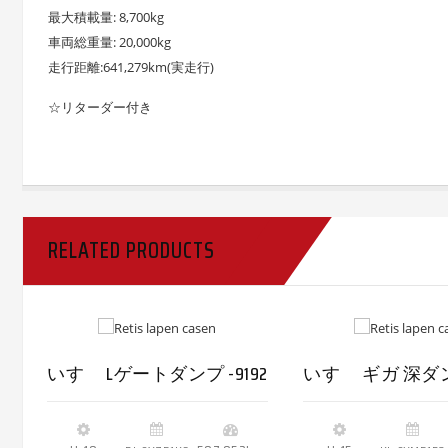
最大積載量: 8,700kg
車両総重量: 20,000kg
走行距離:641,279km(実走行)
☆リターダー付き
RELATED PRODUCTS
いすゞ Lゲートダンプ -9192
いすゞ ギガ 深ダンプ