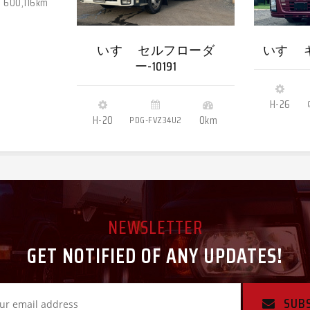
600,116km
いすゞ セルフローダ
いすゞ ギ
ー-10191
H-26
H-20
PDG-FVZ34U2
0km
NEWSLETTER
GET NOTIFIED OF ANY UPDATES!
SUB