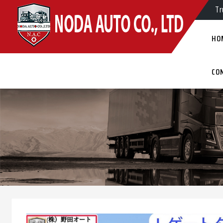
Tr
Tr
HO
CO