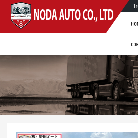
Tr
Tr
HO
CO