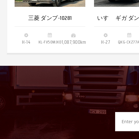
三菱 ダンプ-10281
いすゞ ギガ ダンプ 
H-14
KL-FV50MJXD
1,087,900km
H-27
QKG-CXZ77A