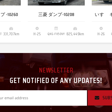
-10260
三菱 ダンプ-10208
いすゞ ギ
T
331,707km
H-25
QKG-FV50VY
825,449km
H-26
NEWSLETTER
GET NOTIFIED OF ANY UPDATES!
SUB