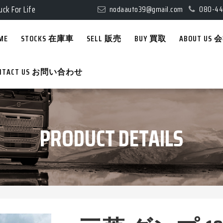
uck For Life
nodaauto39@gmail.com
080-44
uck For Life
ME
STOCKS 在庫車
SELL 販売
BUY 買取
ABOUT US
NTACT US お問い合わせ
PRODUCT DETAILS