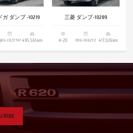
ガ ダンプ -10219
三菱 ダンプ-10289
QKG-CXZ77AT
495,565km
H-20
PDG-FK62FZ
417,026km
SCRIBE